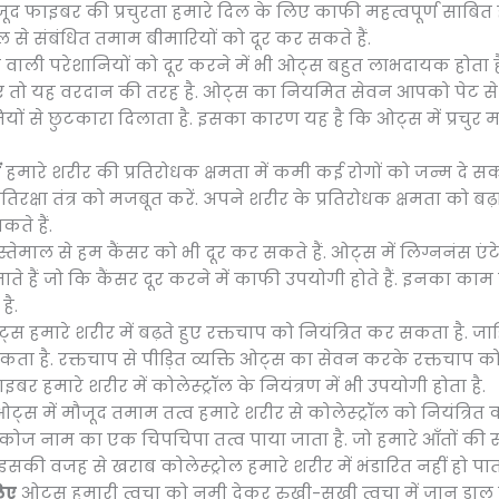
ूद फाइबर की प्रचुरता हमारे दिल के लिए काफी महत्वपूर्ण साबित 
से संबंधित तमाम बीमारियों को दूर कर सकते हैं.
ोने वाली परेशानियों को दूर करने में भी ओट्स बहुत लाभदायक होता
े लिए तो यह वरदान की तरह है. ओट्स का नियमित सेवन आपको पेट से
ों से छुटकारा दिलाता है. इसका कारण यह है कि ओट्स में प्रचुर मा
ं
हमारे शरीर की प्रतिरोधक क्षमता में कमी कई रोगों को जन्म दे सक
िरक्षा तंत्र को मजबूत करें. अपने शरीर के प्रतिरोधक क्षमता को 
े हैं.
तेमाल से हम कैंसर को भी दूर कर सकते हैं. ओट्स में लिग्ननंस एं
हैं जो कि कैंसर दूर करने में काफी उपयोगी होते हैं. इनका काम कै
है.
स हमारे शरीर में बढ़ते हुए रक्तचाप को नियंत्रित कर सकता है. जाह
ा है. रक्तचाप से पीड़ित व्यक्ति ओट्स का सेवन करके रक्तचाप को
बर हमारे शरीर में कोलेस्ट्रॉल के नियंत्रण में भी उपयोगी होता है.
ट्स में मौजूद तमाम तत्व हमारे शरीर से कोलेस्ट्रॉल को नियंत्रित 
ा ग्लूकोज नाम का एक चिपचिपा तत्व पाया जाता है. जो हमारे आँतों 
इसकी वजह से खराब कोलेस्ट्रोल हमारे शरीर में भंडारित नहीं हो पाती
लिए
ओट्स हमारी त्वचा को नमी देकर रुखी-सूखी त्वचा में जान डाल द