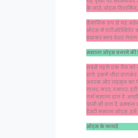
यह पृथ्वी पर स्वास्थ्यप्
के नाते, ओट्स विटामिन, 
वैज्ञानिक रूप से यह अवे
ओट्स में एंटीऑक्सिडेंट 
बढ़ाकर ब्लड प्रेशर लेव
मसाला ओट्स बनाने की 
सबसे पहले एक पैन को गै
डालें. इसमें जीरा डालक
अदरक और लहसुन का पेस्ट
गाजर, मटर, टमाटर, हरी 
गर्म मसाला डाल दें. अच
पानी भी डाल दें. ढक्कन
टेस्टी मसाला ओट्स. इसे
ओट्स के फायदे