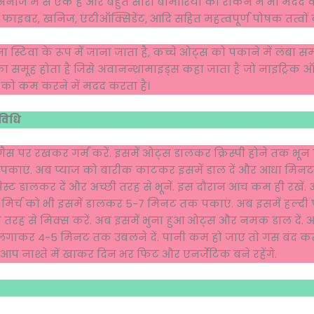
रद अनाज में से एक है और बहुत सारी बीमारियों को रोकने में भी मदद कर
फाइबर, खनिज, एंटीऑक्सिडेंट, आदि सहित महत्वपूर्ण पोषक तत्वों का
ना स्टिवा के रूप में जाना जाता है, कच्चे ओट्स को पकाने में लंबा 
का समूह होता है जिसे अवानन्थ्रामाइड्स कहा जाता है जो नाइट्रिक 
ल को कम करने में मदद करता है।
विधि
स पर रखकर गर्म करें. इसमें ओट्स डालकर क्रिस्पी होने तक भून ले
र पकाएं. अब प्याज को बारीक काटकर इसमें डाल दें और आधा मिनट 
 डालकर दें और अच्छी तरह से भूनें. इस दौरान आंच कम ही रखें. अ
मिर्च को भी इसमें डालकर 5-7 मिनट तक पकाएं. अब इसमें हल्दी प
्छी तरह से मिक्स करें. अब इसमें भुना हुआ ओट्स और नमक डाल दें.
 लगाकर 4-5 मिनट तक उबलने दें. पानी कम हो जाए तो गस बंद कर दे
 आप नाश्ते में खाकर दिन भर फिट और एनर्जेटिक बने रहेंगे.